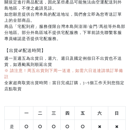
關規定進行商品配送，因此某些產品可能無法由空運配送到外
島地區，不便之處請見諒。
如您願意提供台灣本島的配送地址，我們會立即為您寄送訂單
上的全部商品。
商品「宅配到府」服務僅限台灣本島與澎湖/金門/馬祖等外島部
分地區。部分外島區域不提供宅配服務，下單前請先聯繫客服
專員確認是否提供宅配服務。
【出貨&配送時間】
週一至週五為出貨日，週六、週日及國定例假日不出貨也不送
貨，如遇颱風則順延出貨
※ 請注意！周五出貨則下周一送達，如需六日送達請填訂單備
註
全家超商取貨出貨時間：當日完成訂購，3~5個工作天到您指定
店點取貨
一
二
三
四
五
六
日
是